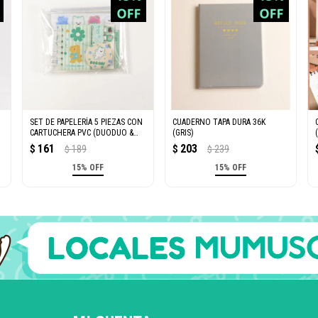
SET DE PAPELERÍA 5 PIEZAS CON
CUADERNO TAPA DURA 36K
CARTUCHERA PVC (DUODUO &
(GRIS)
MIMI / VERDE)
161
203
$
189
$
239
$
$
15% OFF
15% OFF