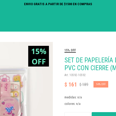
ENVIO GRATIS A PARTIR DE $1500 EN COMPRAS
15% OFF
SET DE PAPELERÍA
PVC CON CIERRE (
10592-10592
161
$
189
$
14
medidas: n/a
colores: n/a