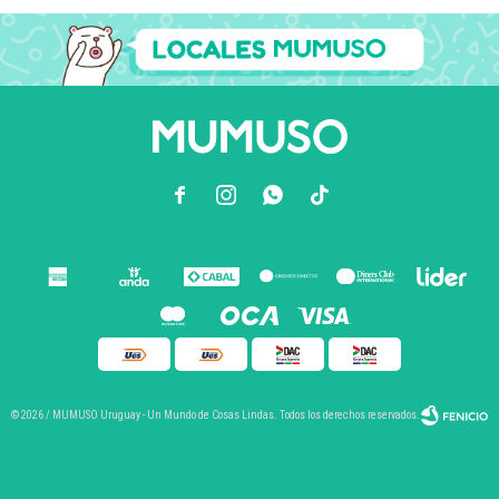



© 2026 / MUMUSO Uruguay - Un Mundo de Cosas Lindas. Todos los derechos reservados.