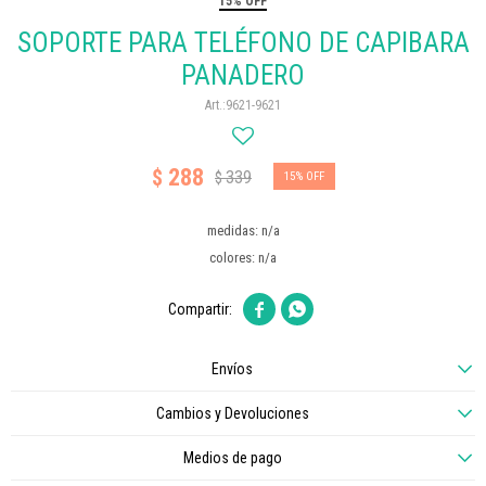
15% OFF
SOPORTE PARA TELÉFONO DE CAPIBARA
PANADERO
9621-9621
288
$
339
$
15
medidas: n/a
colores: n/a


Envíos
Cambios y Devoluciones
Medios de pago