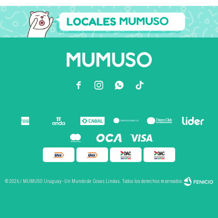



© 2026 / MUMUSO Uruguay - Un Mundo de Cosas Lindas. Todos los derechos reservados.