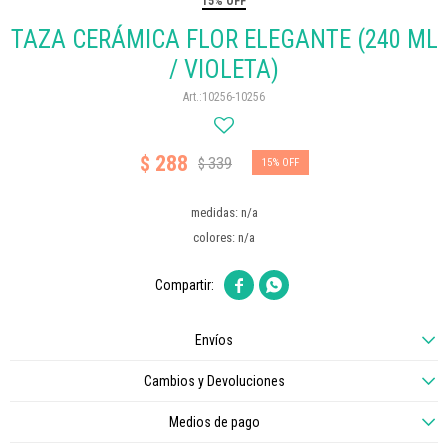
15% OFF
TAZA CERÁMICA FLOR ELEGANTE (240 ML
/ VIOLETA)
10256-10256
288
$
339
$
15
medidas: n/a
colores: n/a


Envíos
Cambios y Devoluciones
Medios de pago