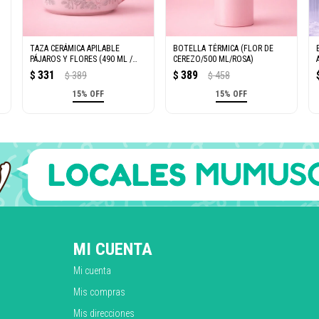
TAZA CERÁMICA APILABLE
BOTELLA TÉRMICA (FLOR DE
PÁJAROS Y FLORES (490 ML /
CEREZO/500 ML/ROSA)
ROSA)
331
389
$
389
$
458
$
$
15% OFF
15% OFF
MI CUENTA
Mi cuenta
Mis compras
Mis direcciones