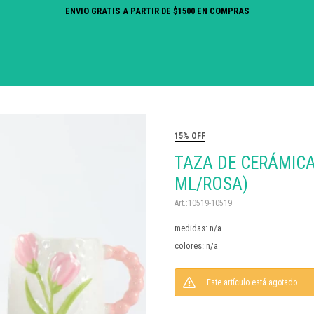
ENVIO GRATIS A PARTIR DE $1500 EN COMPRAS
15% OFF
TAZA DE CERÁMICA
ML/ROSA)
10519-10519
medidas: n/a
colores: n/a
Este artículo está agotado.