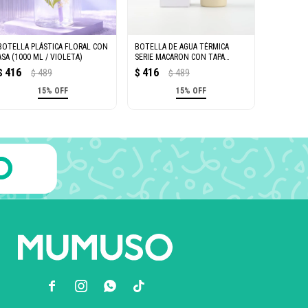
BOTELLA PLÁSTICA FLORAL CON
BOTELLA DE AGUA TÉRMICA
ASA (1000 ML / VIOLETA)
SERIE MACARON CON TAPA
ABATIBLE (350 ML/BEIGE)
416
416
$
489
$
489
$
$
15% OFF
15% OFF


