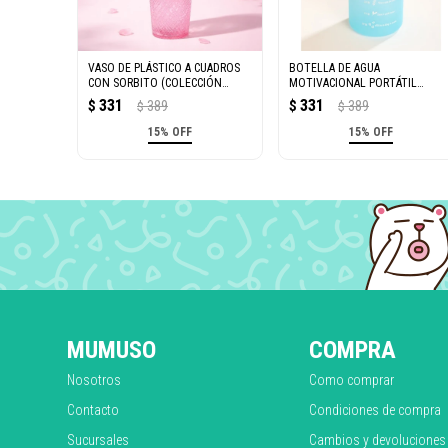
VASO DE PLÁSTICO A CUADROS
BOTELLA DE AGUA
CON SORBITO (COLECCIÓN
MOTIVACIONAL PORTÁTIL
CHERRY BLOSSOM/ROSA/740
(GRADIENTE MORADO Y
331
331
$
389
$
389
$
$
ML)
AZUL/2000 ML)
15% OFF
15% OFF
MUMUSO
COMPRA
Nosotros
Como comprar
Contacto
Condiciones de compra
Sucursales
Cambios y devoluciones