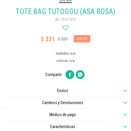
15% OFF
TOTE BAG TUTOGOU (ASA ROSA)
7275-7275
331
$
389
$
14
medidas: n/a
colores: n/a


Envíos
Cambios y Devoluciones
Medios de pago
Características