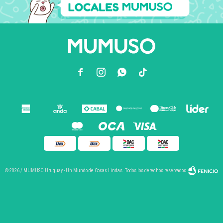



© 2026 / MUMUSO Uruguay - Un Mundo de Cosas Lindas. Todos los derechos reservados.