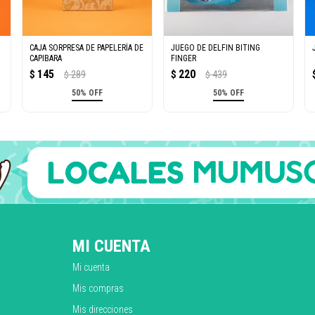
CAJA SORPRESA DE PAPELERÍA DE
JUEGO DE DELFIN BITING
CAPIBARA
FINGER
145
220
$
289
$
439
$
$
50% OFF
50% OFF
MI CUENTA
Mi cuenta
Mis compras
Mis direcciones