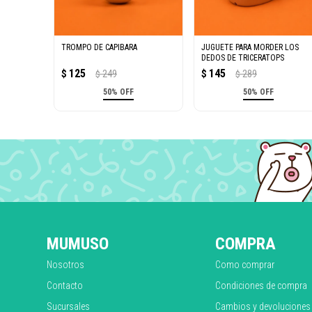
TROMPO DE CAPIBARA
JUGUETE PARA MORDER LOS
DEDOS DE TRICERATOPS
125
145
$
249
$
289
$
$
50% OFF
50% OFF
MUMUSO
COMPRA
Nosotros
Como comprar
Contacto
Condiciones de compra
Sucursales
Cambios y devoluciones