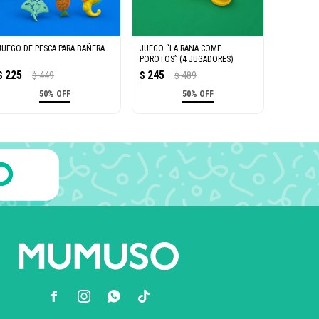
JUEGO DE PESCA PARA BAÑERA
JUEGO “LA RANA COME
POROTOS” (4 JUGADORES)
225
245
$
449
$
489
$
$
50% OFF
50% OFF


