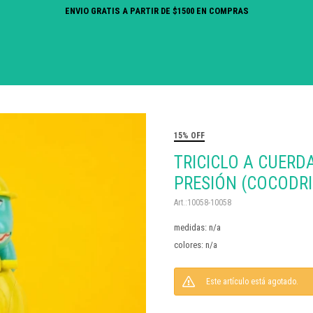
ENVIO GRATIS A PARTIR DE $1500 EN COMPRAS
15% OFF
TRICICLO A CUERD
PRESIÓN (COCODRI
10058-10058
medidas: n/a
colores: n/a
Este artículo está agotado.