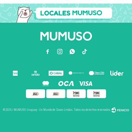



© 2026 / MUMUSO Uruguay - Un Mundo de Cosas Lindas. Todos los derechos reservados.