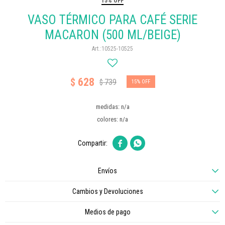
15% OFF
VASO TÉRMICO PARA CAFÉ SERIE
MACARON (500 ML/BEIGE)
10525-10525
628
$
739
$
15
medidas: n/a
colores: n/a


Envíos
Cambios y Devoluciones
Medios de pago