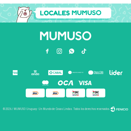



© 2026 / MUMUSO Uruguay - Un Mundo de Cosas Lindas. Todos los derechos reservados.