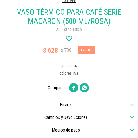
15% OFF
VASO TÉRMICO PARA CAFÉ SERIE
MACARON (500 ML/ROSA)
10530-10530
628
$
739
$
15
medidas: n/a
colores: n/a


Envíos
Cambios y Devoluciones
Medios de pago