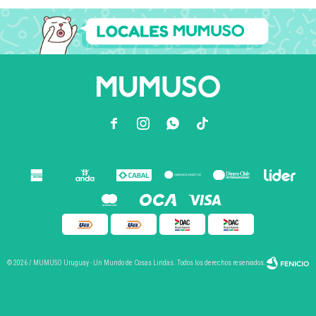



© 2026 / MUMUSO Uruguay - Un Mundo de Cosas Lindas. Todos los derechos reservados.