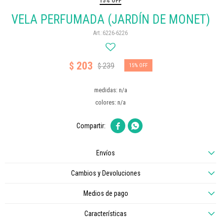
15% OFF
VELA PERFUMADA (JARDÍN DE MONET)
6226-6226
203
$
239
$
15
medidas: n/a
colores: n/a


Envíos
Cambios y Devoluciones
Medios de pago
Características