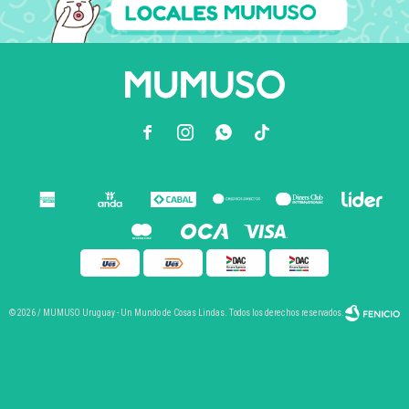



© 2026 / MUMUSO Uruguay - Un Mundo de Cosas Lindas. Todos los derechos reservados.