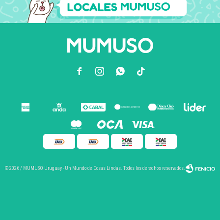



© 2026 / MUMUSO Uruguay - Un Mundo de Cosas Lindas. Todos los derechos reservados.