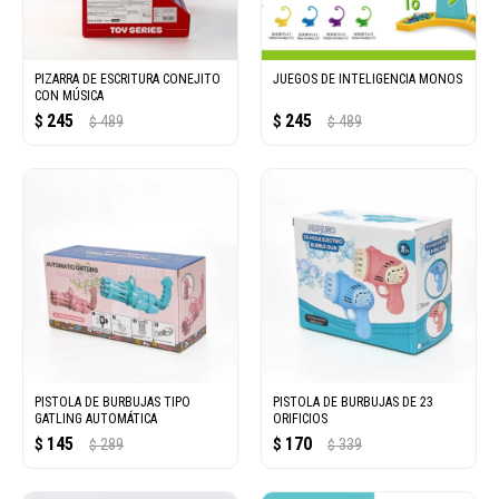
PIZARRA DE ESCRITURA CONEJITO
JUEGOS DE INTELIGENCIA MONOS
CON MÚSICA
245
245
$
489
$
489
$
$
PISTOLA DE BURBUJAS TIPO
PISTOLA DE BURBUJAS DE 23
GATLING AUTOMÁTICA
ORIFICIOS
145
170
$
289
$
339
$
$