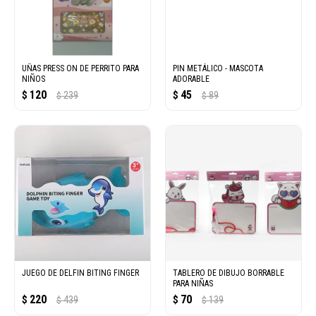
UÑAS PRESS ON DE PERRITO PARA
PIN METÁLICO - MASCOTA
NIÑOS
ADORABLE
120
45
$
239
$
89
$
$
JUEGO DE DELFIN BITING FINGER
TABLERO DE DIBUJO BORRABLE
PARA NIÑAS
220
70
$
439
$
139
$
$