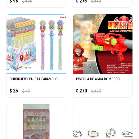
98
275
$
195
$
549
$
$
BURBUJERO PALETA CARAMELO
PISTOLA DE AGUA BOMBERO
25
270
$
49
$
539
$
$