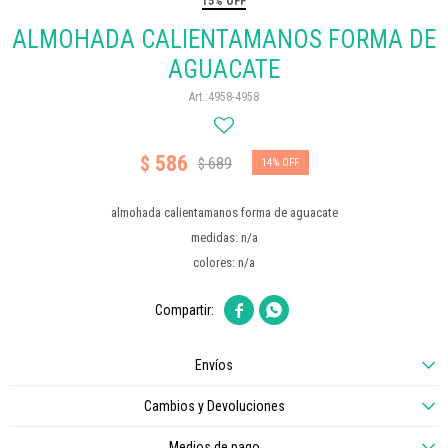
15% OFF
ALMOHADA CALIENTAMANOS FORMA DE
AGUACATE
4958-4958
586
$
689
$
14
almohada calientamanos forma de aguacate
medidas: n/a
colores: n/a


Envíos
Cambios y Devoluciones
Medios de pago