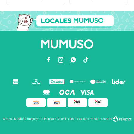



© 2026 / MUMUSO Uruguay - Un Mundo de Cosas Lindas. Todos los derechos reservados.