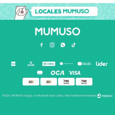



© 2026 / MUMUSO Uruguay - Un Mundo de Cosas Lindas. Todos los derechos reservados.