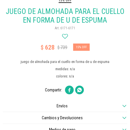
15% OFF
JUEGO DE ALMOHADA PARA EL CUELLO
EN FORMA DE U DE ESPUMA
6171-6171
628
$
739
$
15
juego de almohada para el cuello en forma de u de espuma
medidas: n/a
colores: n/a


Envíos
Cambios y Devoluciones
Medios de pago