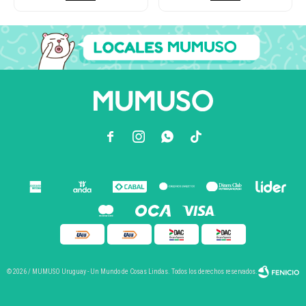



© 2026 / MUMUSO Uruguay - Un Mundo de Cosas Lindas. Todos los derechos reservados.