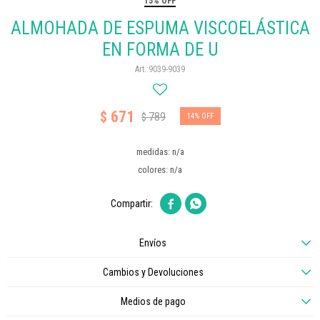
15% OFF
ALMOHADA DE ESPUMA VISCOELÁSTICA
EN FORMA DE U
9039-9039
671
$
789
$
14
medidas: n/a
colores: n/a


Envíos
Cambios y Devoluciones
Medios de pago