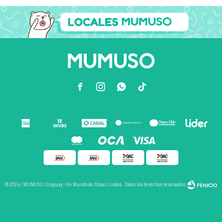



© 2026 / MUMUSO Uruguay - Un Mundo de Cosas Lindas. Todos los derechos reservados.