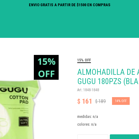
ENVIO GRATIS A PARTIR DE $1500 EN COMPRAS
15% OFF
ALMOHADILLA DE 
GUGU 180PZS (BL
1848-1848
161
$
189
$
14
medidas: n/a
colores: n/a