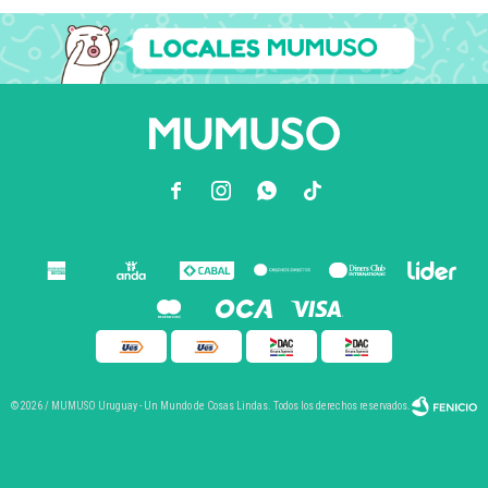



© 2026 / MUMUSO Uruguay - Un Mundo de Cosas Lindas. Todos los derechos reservados.