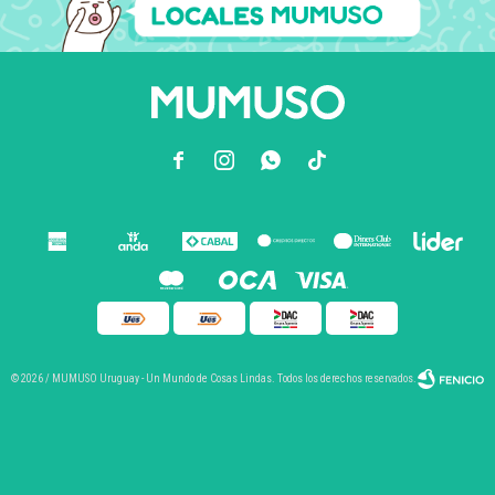



© 2026 / MUMUSO Uruguay - Un Mundo de Cosas Lindas. Todos los derechos reservados.