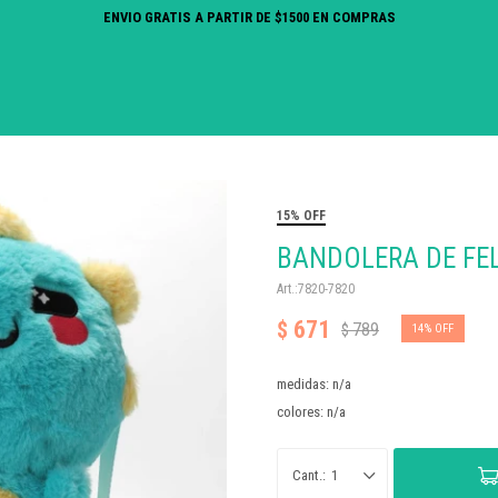
ENVIO GRATIS A PARTIR DE $1500 EN COMPRAS
15% OFF
BANDOLERA DE FE
7820-7820
671
$
789
$
14
medidas: n/a
colores: n/a
1