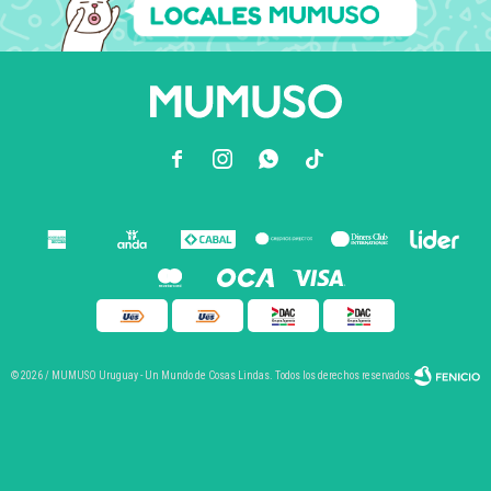



© 2026 / MUMUSO Uruguay - Un Mundo de Cosas Lindas. Todos los derechos reservados.