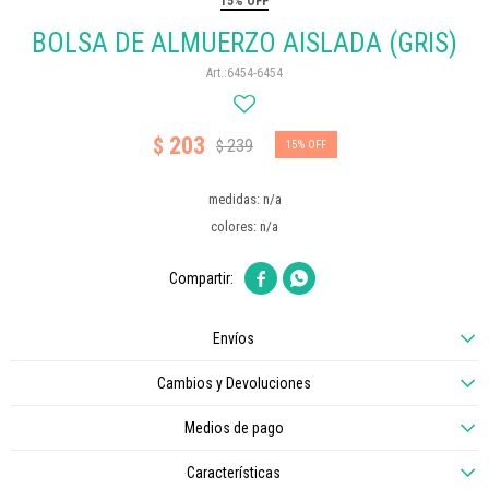
15% OFF
BOLSA DE ALMUERZO AISLADA (GRIS)
6454-6454
203
$
239
$
15
medidas: n/a
colores: n/a


Envíos
Cambios y Devoluciones
Medios de pago
Características