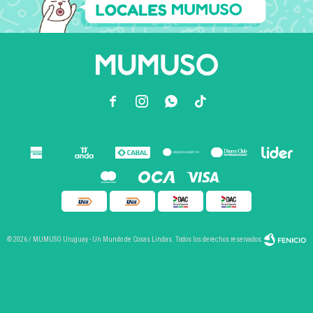



© 2026 / MUMUSO Uruguay - Un Mundo de Cosas Lindas. Todos los derechos reservados.