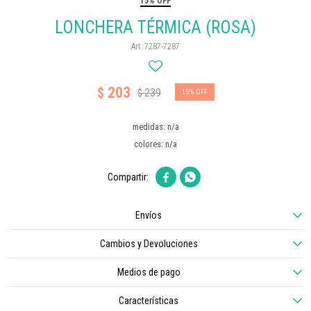
15% OFF
LONCHERA TÉRMICA (ROSA)
7287-7287
203
$
239
$
15
medidas: n/a
colores: n/a


Envíos
Cambios y Devoluciones
Medios de pago
Características