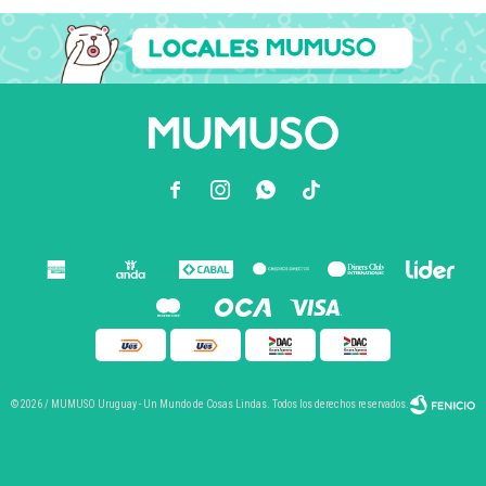



© 2026 / MUMUSO Uruguay - Un Mundo de Cosas Lindas. Todos los derechos reservados.