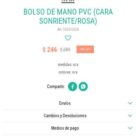
15% OFF
BOLSO DE MANO PVC (CARA
SONRIENTE/ROSA)
5324-5324
246
$
289
$
14
medidas: n/a
colores: n/a


Envíos
Cambios y Devoluciones
Medios de pago