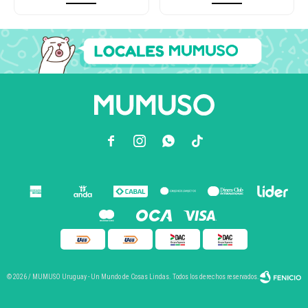



© 2026 / MUMUSO Uruguay - Un Mundo de Cosas Lindas. Todos los derechos reservados.