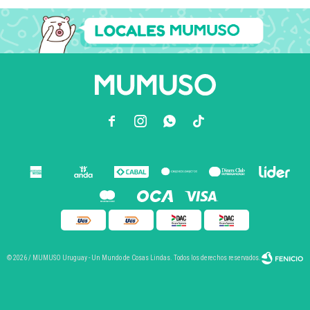



© 2026 / MUMUSO Uruguay - Un Mundo de Cosas Lindas. Todos los derechos reservados.