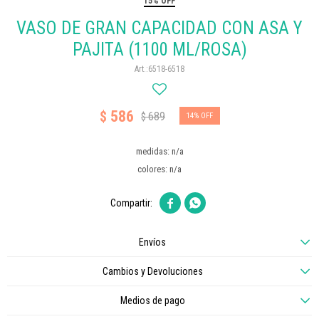
15% OFF
VASO DE GRAN CAPACIDAD CON ASA Y
PAJITA (1100 ML/ROSA)
6518-6518
586
$
689
$
14
medidas: n/a
colores: n/a


Envíos
Cambios y Devoluciones
Medios de pago