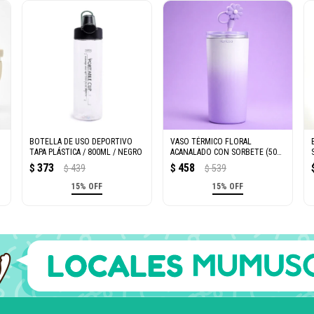
BOTELLA DE USO DEPORTIVO
VASO TÉRMICO FLORAL
TAPA PLÁSTICA / 800ML / NEGRO
ACANALADO CON SORBETE (500
ML / VIOLETA)
373
458
$
439
$
539
$
$
15% OFF
15% OFF