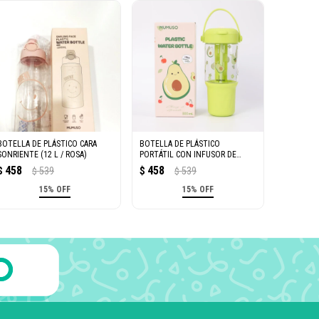
BOTELLA DE PLÁSTICO CARA
BOTELLA DE PLÁSTICO
SONRIENTE (12 L / ROSA)
PORTÁTIL CON INFUSOR DE
PALTA (VERDE/800 ML)
458
458
$
539
$
539
$
$
15% OFF
15% OFF