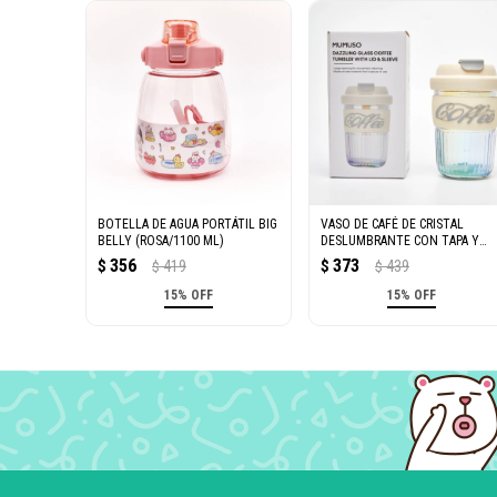
BOTELLA DE AGUA PORTÁTIL BIG
VASO DE CAFÉ DE CRISTAL
BELLY (ROSA/1100 ML)
DESLUMBRANTE CON TAPA Y
MANGA (BEIGE/400 ML)
356
373
$
419
$
439
$
$
15% OFF
15% OFF