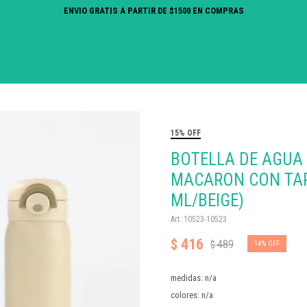
ENVIO GRATIS A PARTIR DE $1500 EN COMPRAS
15% OFF
BOTELLA DE AGUA 
MACARON CON TAP
ML/BEIGE)
10523-10523
416
$
489
$
14
medidas: n/a
colores: n/a