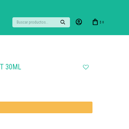
$
0
T 30ML