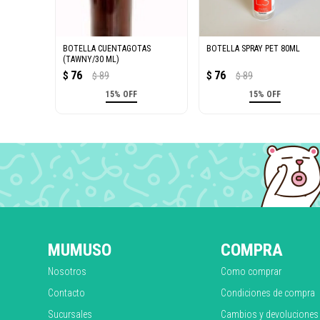
BOTELLA CUENTAGOTAS
BOTELLA SPRAY PET 80ML
(TAWNY/30 ML)
76
76
$
89
$
89
$
$
15% OFF
15% OFF
MUMUSO
COMPRA
Nosotros
Como comprar
Contacto
Condiciones de compra
Sucursales
Cambios y devoluciones