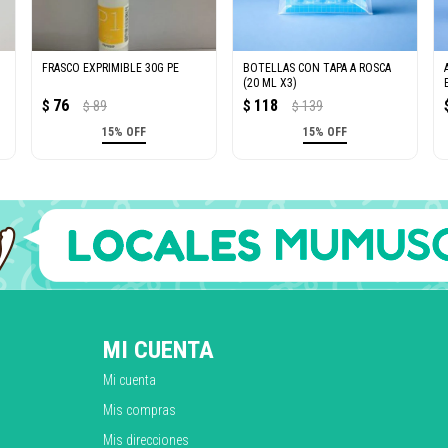
FRASCO EXPRIMIBLE 30G PE
BOTELLAS CON TAPA A ROSCA
(20 ML X3)
76
118
$
89
$
139
$
$
15% OFF
15% OFF
MI CUENTA
Mi cuenta
Mis compras
Mis direcciones