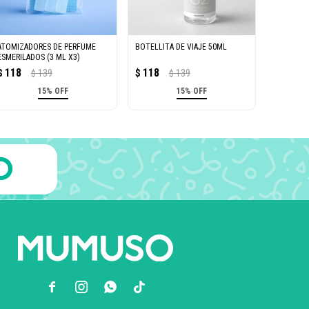
ATOMIZADORES DE PERFUME
BOTELLITA DE VIAJE 50ML
ESMERILADOS (3 ML X3)
118
118
$
139
$
139
$
$
15% OFF
15% OFF


