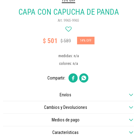
15% OFF
CAPA CON CAPUCHA DE PANDA
9965-9965
501
$
589
$
14
medidas: n/a
colores: n/a


Envíos
Cambios y Devoluciones
Medios de pago
Características