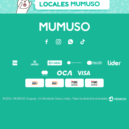



© 2026 / MUMUSO Uruguay - Un Mundo de Cosas Lindas. Todos los derechos reservados.