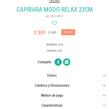
15% OFF
CAPIBARA MODO RELAX 23CM
9819-9819
501
$
589
$
14
medidas: n/a
colores: n/a


Envíos
Cambios y Devoluciones
Medios de pago
Características