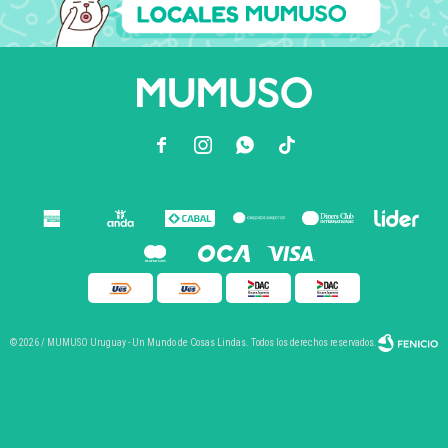



© 2026 / MUMUSO Uruguay - Un Mundo de Cosas Lindas. Todos los derechos reservados.