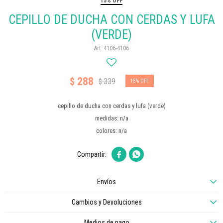
15% OFF
CEPILLO DE DUCHA CON CERDAS Y LUFA
(VERDE)
4106-4106
288
$
339
$
15
cepillo de ducha con cerdas y lufa (verde)
medidas: n/a
colores: n/a


Envíos
Cambios y Devoluciones
Medios de pago