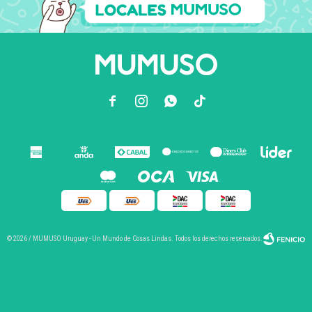



© 2026 / MUMUSO Uruguay - Un Mundo de Cosas Lindas. Todos los derechos reservados.