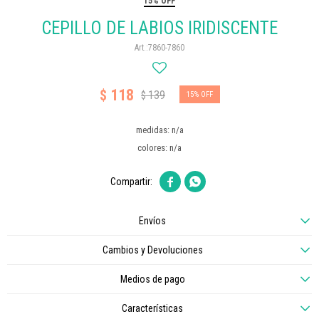
15% OFF
CEPILLO DE LABIOS IRIDISCENTE
7860-7860
118
$
139
$
15
medidas: n/a
colores: n/a


Envíos
Cambios y Devoluciones
Medios de pago
Características