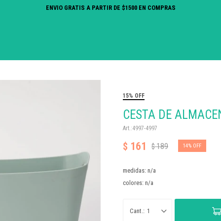
ENVIO GRATIS A PARTIR DE $1500 EN COMPRAS
15% OFF
CESTA DE ALMACE
4997-4997
161
$
189
$
14
medidas: n/a
colores: n/a
1