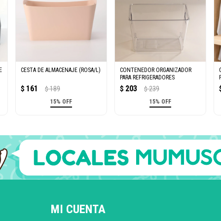
E
CESTA DE ALMACENAJE (ROSA/L)
CONTENEDOR ORGANIZADOR
PARA REFRIGERADORES
161
203
$
189
$
239
$
$
15% OFF
15% OFF
MI CUENTA