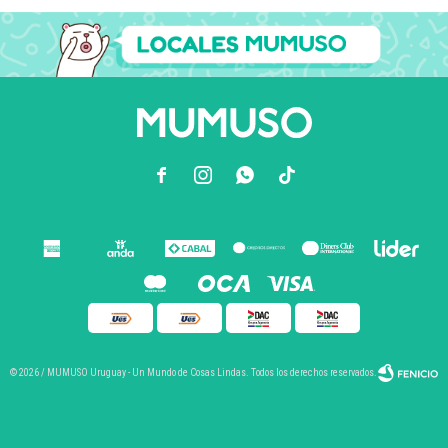



© 2026 / MUMUSO Uruguay - Un Mundo de Cosas Lindas. Todos los derechos reservados.