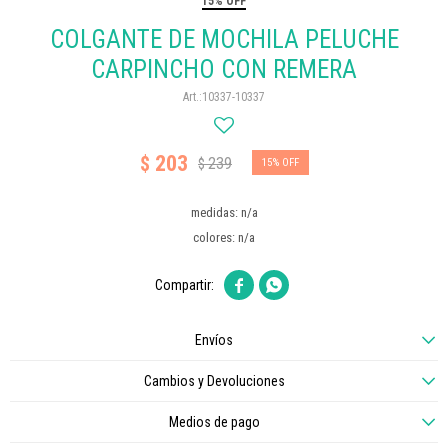
15% OFF
COLGANTE DE MOCHILA PELUCHE
CARPINCHO CON REMERA
10337-10337
203
$
239
$
15
medidas: n/a
colores: n/a


Envíos
Cambios y Devoluciones
Medios de pago