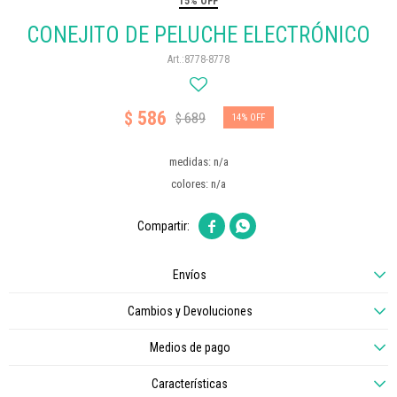
15% OFF
CONEJITO DE PELUCHE ELECTRÓNICO
8778-8778
586
$
689
$
14
medidas: n/a
colores: n/a


Envíos
Cambios y Devoluciones
Medios de pago
Características