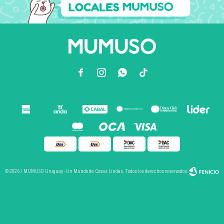



© 2026 / MUMUSO Uruguay - Un Mundo de Cosas Lindas. Todos los derechos reservados.