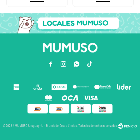



© 2026 / MUMUSO Uruguay - Un Mundo de Cosas Lindas. Todos los derechos reservados.