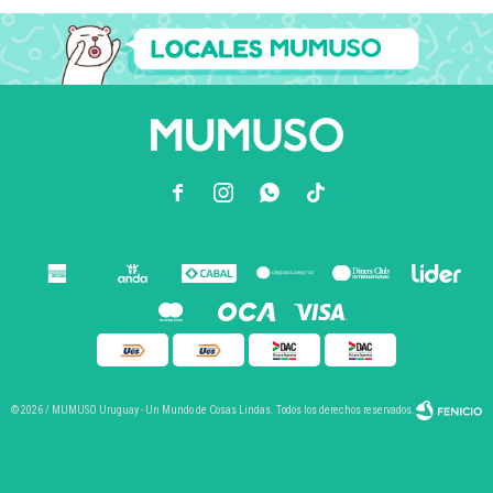



© 2026 / MUMUSO Uruguay - Un Mundo de Cosas Lindas. Todos los derechos reservados.