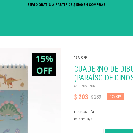
ENVIO GRATIS A PARTIR DE $1500 EN COMPRAS
15% OFF
CUADERNO DE DIBU
(PARAÍSO DE DINO
9706-9706
203
$
239
$
15
medidas: n/a
colores: n/a