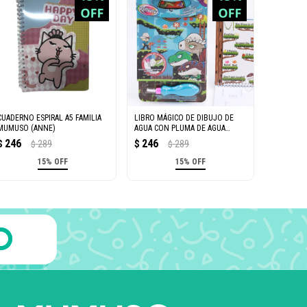
CUADERNO ESPIRAL A5 FAMILIA
LIBRO MÁGICO DE DIBUJO DE
MUMUSO (ANNE)
AGUA CON PLUMA DE AGUA
(DINOSAURIO)
246
246
$
289
$
289
$
$
15% OFF
15% OFF