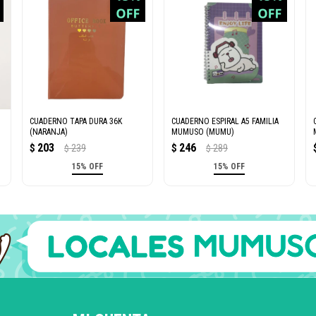
CUADERNO TAPA DURA 36K
CUADERNO ESPIRAL A5 FAMILIA
S
(NARANJA)
MUMUSO (MUMU)
203
246
$
239
$
289
$
$
15% OFF
15% OFF