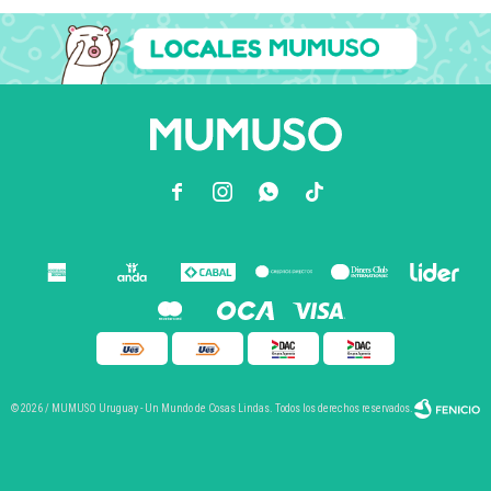



© 2026 / MUMUSO Uruguay - Un Mundo de Cosas Lindas. Todos los derechos reservados.