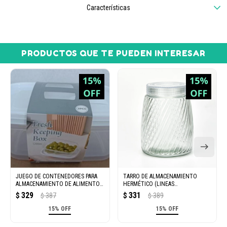
Características
PRODUCTOS QUE TE PUEDEN INTERESAR
JUEGO DE CONTENEDORES PARA
TARRO DE ALMACENAMIENTO
ALMACENAMIENTO DE ALIMENTOS
HERMÉTICO (LINEAS
DE 2 PIEZAS-1200 ML
DIAGONALES/L)
329
331
$
387
$
389
$
$
15% OFF
15% OFF