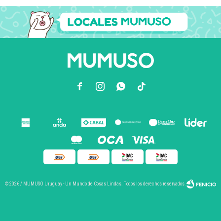



© 2026 / MUMUSO Uruguay - Un Mundo de Cosas Lindas. Todos los derechos reservados.