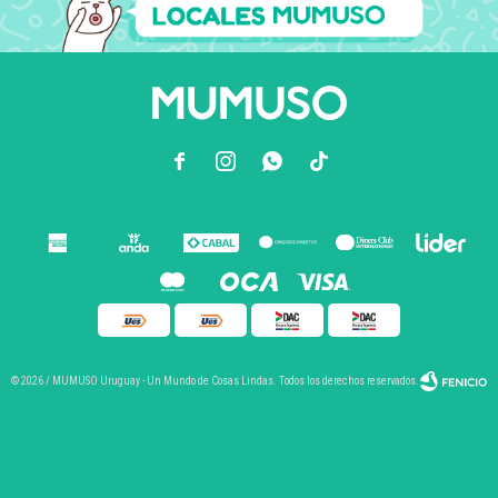



© 2026 / MUMUSO Uruguay - Un Mundo de Cosas Lindas. Todos los derechos reservados.