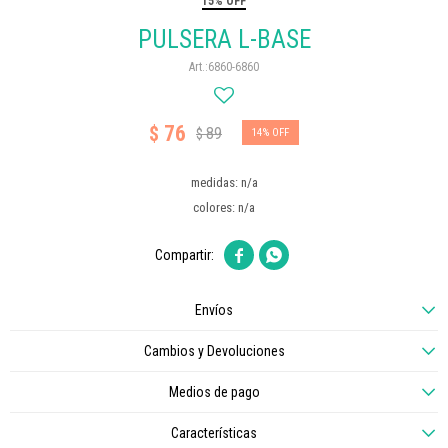
15% OFF
PULSERA L-BASE
6860-6860
76
$
89
$
14
medidas: n/a
colores: n/a


Envíos
Cambios y Devoluciones
Medios de pago
Características