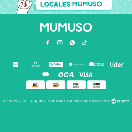



© 2026 / MUMUSO Uruguay - Un Mundo de Cosas Lindas. Todos los derechos reservados.