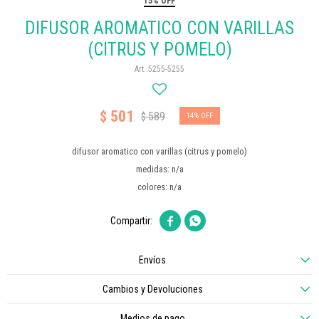
15% OFF
DIFUSOR AROMATICO CON VARILLAS
(CITRUS Y POMELO)
5255-5255
501
$
589
$
14
difusor aromatico con varillas (citrus y pomelo)
medidas: n/a
colores: n/a


Envíos
Cambios y Devoluciones
Medios de pago