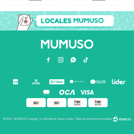



© 2026 / MUMUSO Uruguay - Un Mundo de Cosas Lindas. Todos los derechos reservados.