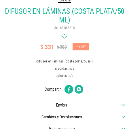
15% OFF
DIFUSOR EN LÁMINAS (COSTA PLATA/50
ML)
6218-6218
331
$
389
$
14
difusor en láminas (costa plata/50 ml)
medidas: n/a
colores: n/a


Envíos
Cambios y Devoluciones
Medios de pago