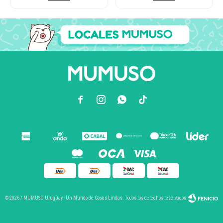



© 2026 / MUMUSO Uruguay - Un Mundo de Cosas Lindas. Todos los derechos reservados.