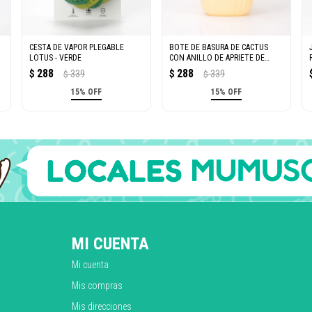
CESTA DE VAPOR PLEGABLE
BOTE DE BASURA DE CACTUS
LOTUS - VERDE
CON ANILLO DE APRIETE DE
BOLSA (AMARILLO)
288
288
$
339
$
339
$
$
15% OFF
15% OFF
MI CUENTA
Mi cuenta
Mis compras
Mis direcciones