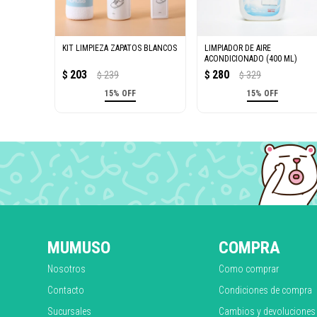
KIT LIMPIEZA ZAPATOS BLANCOS
LIMPIADOR DE AIRE
ACONDICIONADO (400 ML)
203
280
$
239
$
329
$
$
15% OFF
15% OFF
MUMUSO
COMPRA
Nosotros
Como comprar
Contacto
Condiciones de compra
Sucursales
Cambios y devoluciones