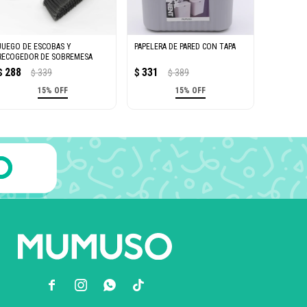
JUEGO DE ESCOBAS Y
PAPELERA DE PARED CON TAPA
RECOGEDOR DE SOBREMESA
288
331
$
339
$
389
$
$
15% OFF
15% OFF


