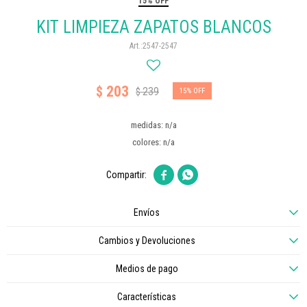
15% OFF
KIT LIMPIEZA ZAPATOS BLANCOS
2547-2547
203
$
239
$
15
medidas: n/a
colores: n/a


Envíos
Cambios y Devoluciones
Medios de pago
Características