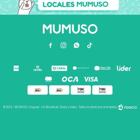



© 2026 / MUMUSO Uruguay - Un Mundo de Cosas Lindas. Todos los derechos reservados.