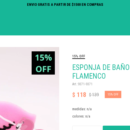
ENVIO GRATIS A PARTIR DE $1500 EN COMPRAS
15% OFF
ESPONJA DE BAÑO
FLAMENCO
9371-9371
118
$
139
$
15
medidas: n/a
colores: n/a