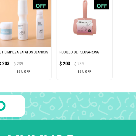
KIT LIMPIEZA ZAPATOS BLANCOS
RODILLO DE PELUSA-ROSA
203
203
$
239
$
239
$
$
15% OFF
15% OFF