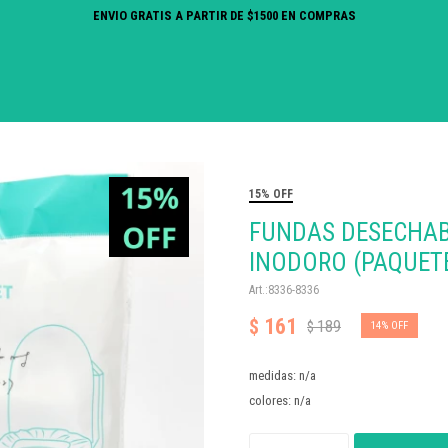
ENVIO GRATIS A PARTIR DE $1500 EN COMPRAS
15% OFF
FUNDAS DESECHAB
INODORO (PAQUETE
8336-8336
161
$
189
$
14
medidas: n/a
colores: n/a