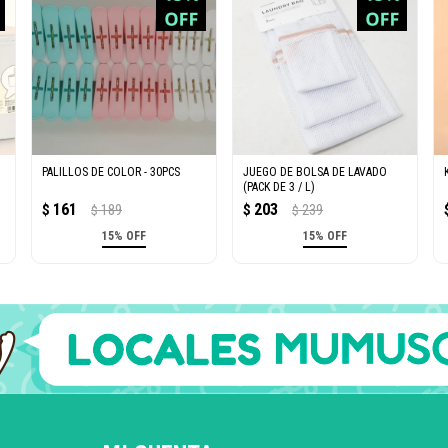
PALILLOS DE COLOR - 30PCS
JUEGO DE BOLSA DE LAVADO
(PACK DE 3 / L)
161
203
$
189
$
239
$
$
15% OFF
15% OFF