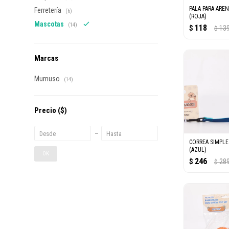
PALA PARA ARE
Ferretería
(6)
(ROJA)
Mascotas
(14)
118
$
13
$
Marcas
Mumuso
(14)
Precio
($)
CORREA SIMPLE
(AZUL)
OK
246
$
28
$