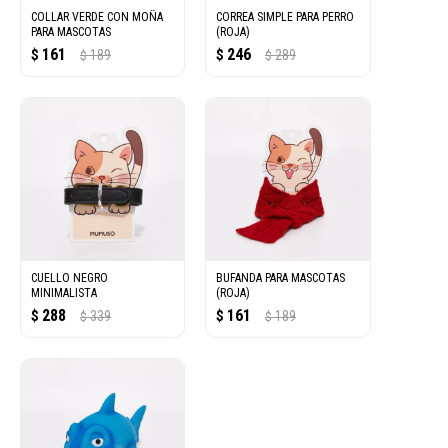
COLLAR VERDE CON MOÑA
CORREA SIMPLE PARA PERRO
PARA MASCOTAS
(ROJA)
161
246
$
189
$
289
$
$
CUELLO NEGRO
BUFANDA PARA MASCOTAS
MINIMALISTA
(ROJA)
288
161
$
339
$
189
$
$