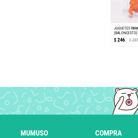
JUGUETES PARA
(BALONCESTO)
246
$
28
$
MUMUSO
COMPRA