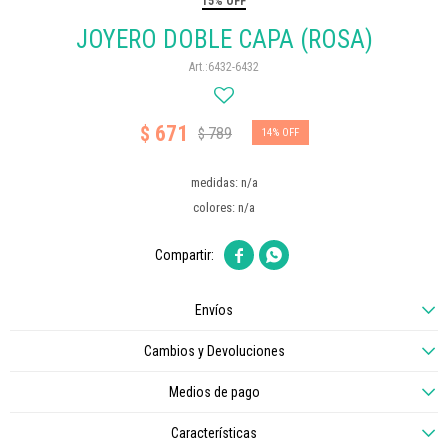
15% OFF
JOYERO DOBLE CAPA (ROSA)
6432-6432
671
$
789
$
14
medidas: n/a
colores: n/a


Envíos
Cambios y Devoluciones
Medios de pago
Características