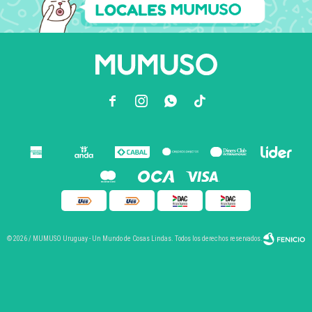



© 2026 / MUMUSO Uruguay - Un Mundo de Cosas Lindas. Todos los derechos reservados.