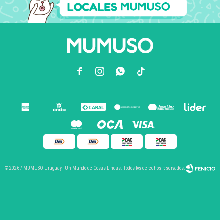



© 2026 / MUMUSO Uruguay - Un Mundo de Cosas Lindas. Todos los derechos reservados.