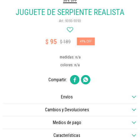
50% OFF
JUGUETE DE SERPIENTE REALISTA
9393-9393
95
$
189
$
49
medidas: n/a
colores: n/a


Envíos
Cambios y Devoluciones
Medios de pago
Características